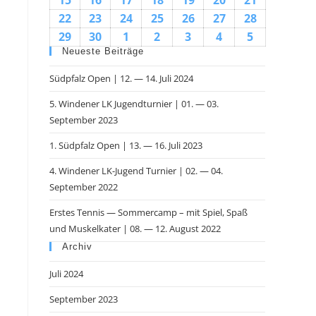
15
16
17
18
19
20
21
22
23
24
25
26
27
28
29
30
1
2
3
4
5
Neueste Beiträge
Südpfalz Open | 12. — 14. Juli 2024
5. Windener LK Jugendturnier | 01. — 03.
September 2023
1. Südpfalz Open | 13. — 16. Juli 2023
4. Windener LK-Jugend Turnier | 02. — 04.
September 2022
Erstes Tennis — Sommercamp – mit Spiel, Spaß
und Muskelkater | 08. — 12. August 2022
Archiv
Juli 2024
September 2023