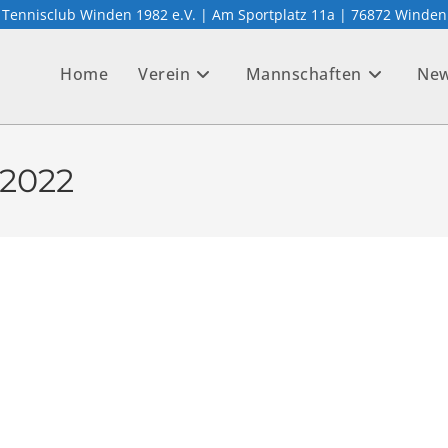
Tennisclub Winden 1982 e.V. | Am Sportplatz 11a | 76872 Winden
Home
Verein
Mannschaften
Ne
 2022