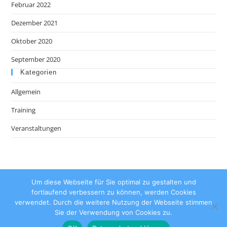
Februar 2022
Dezember 2021
Oktober 2020
September 2020
Kategorien
Allgemein
Training
Veranstaltungen
Impressum
Um diese Webseite für Sie optimal zu gestalten und
fortlaufend verbessern zu können, werden Cookies
Datenschutzerklärung
verwendet. Durch die weitere Nutzung der Webseite stimmen
Sie der Verwendung von Cookies zu.
Kontakt