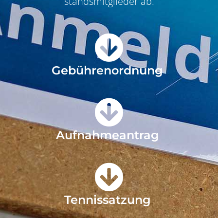
standsmit­glieder ab.
Gebührenordnung
Aufnahmeantrag
Tennissatzung