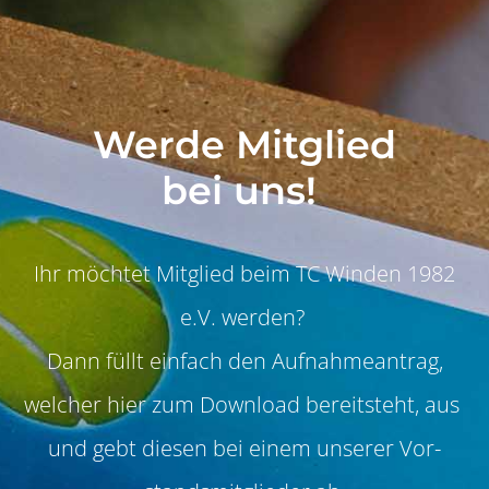
Werde Mitglied
bei uns!
Ihr möchtet Mit­glied beim TC Winden 1982
e.V. werden?
Dann füllt ein­fach den Auf­nah­meantrag,
welch­er hier zum Down­load bere­it­ste­ht, aus
und gebt diesen bei einem unser­er
Vor­