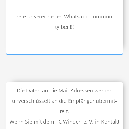
Trete unser­er neuen What­sapp-com­mu­ni­
ty bei !!!
Die Dat­en an die Mail-Adressen wer­den
unver­schlüs­selt an die Empfänger über­mit­
telt.
Wenn Sie mit dem TC Winden e. V. in Kon­takt