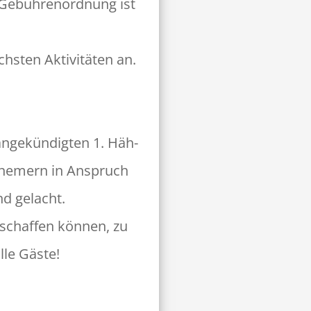
 Gebührenord­nung ist
h­sten Aktiv­itäten an.
m angekündigten 1. Häh­
n­nemern in Anspruch
nd gelacht.
chaf­fen kön­nen, zu
lle Gäste!