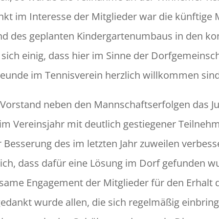
nkt im Inter­esse der Mit­glieder war die kün­ftige
rund des geplanten Kinder­gartenum­baus in den 
sich einig, dass hier im Sinne der Dor­fge­mein­sc
e­unde im Ten­nisvere­in her­zlich willkom­men sind
r Vor­stand neben den Mannschaft­ser­fol­gen das J
m Vere­in­s­jahr mit deut­lich gestiegen­er Teil­neh
für Besserung des im let­zten Jahr zuweilen verbe
sich, dass dafür eine Lösung im Dorf gefun­den w
­same Engage­ment der Mit­glieder für den Erhalt 
dankt wurde allen, die sich regelmäßig ein­brin­g