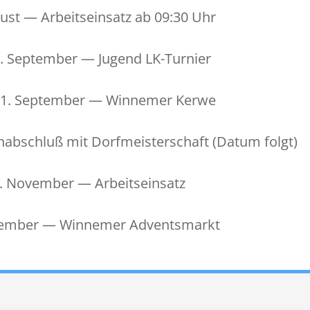
ust — Arbeit­sein­satz ab 09:30 Uhr
3. Sep­tem­ber — Jugend LK-Turnier
1. Sep­tem­ber —
Win­nemer Kerwe
­ab­schluß mit Dorfmeis­ter­schaft (Datum folgt)
. Novem­ber — Arbeitseinsatz
em­ber — Win­nemer Adventsmarkt