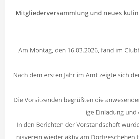
Mit­gliederver­samm­lung und neues kuli­n
Am Mon­tag, den 16.03.2026, fand im Club­
Nach dem ersten Jahr im Amt zeigte sich der
Die Vor­sitzen­den begrüßten die anwe­senden 
ige Ein­ladung und
In den Bericht­en der Vor­stand­schaft wurde
nisvere­in wieder aktiv am Dor­fgeschehen 