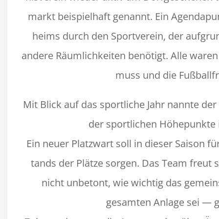
markt beispiel­haft genan­nt. Ein Agen­da­pu
heims durch den Sportvere­in, der auf­g
andere Räum­lichkeit­en benötigt. Alle waren 
muss und die Fußball­fr
Mit Blick auf das sportliche Jahr nan­nte de
der sportlichen Höhep­unk­te i
Ein neuer Platzwart soll in dieser Sai­son 
tands der Plätze sor­gen. Das Team freut 
nicht unbe­tont, wie wichtig das gemein
gesamten Anlage sei — ge