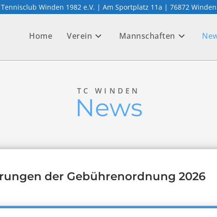
Tennisclub Winden 1982 e.V. | Am Sportplatz 11a | 76872 Winden
Home
Verein
Mannschaften
Ne
TC WINDEN
News
rungen der Gebührenordnung 2026