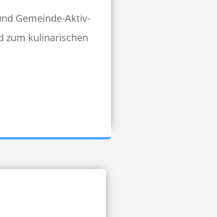
n und Gemeinde-Aktiv­
d zum kuli­nar­ischen