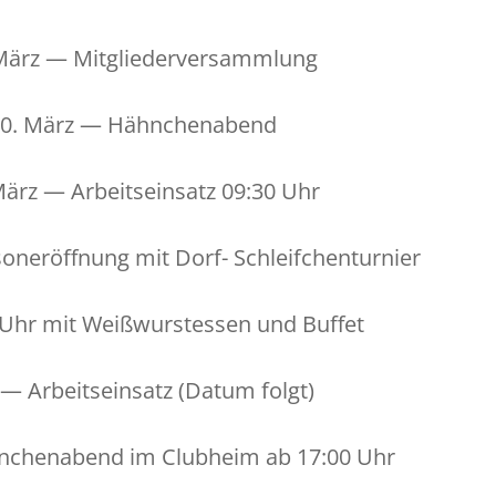
März — Mitgliederversammlung
20. März — Hähnchenabend
März — Arbeit­sein­satz 09:30 Uhr
son­eröff­nung mit Dorf- Schleifchenturnier
 Uhr mit Weißwurstessen und Buffet
— Arbeit­sein­satz (Datum folgt)
­nchen­abend im Club­heim ab 17:00 Uhr