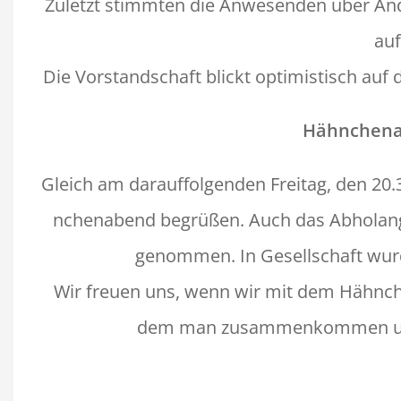
Zulet­zt stimmten die Anwe­senden über Än
auf
Die Vor­stand­schaft blickt opti­mistisch auf
Häh­nchen­a
Gle­ich am darauf­fol­gen­den Fre­itag, den 2
nchen­abend begrüßen. Auch das Abholange­
genom­men. In Gesellschaft wurde
Wir freuen uns, wenn wir mit dem Häh­nche
dem man zusam­menkom­men und 