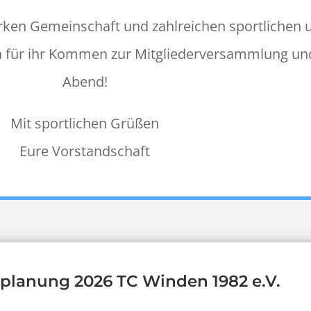
tarken Gemein­schaft und zahlre­ichen sportliche
n für ihr Kom­men zur Mit­gliederver­samm­lung un
Abend!
Mit sportlichen Grüßen
Eure Vor­stand­schaft
planung 2026 TC Winden 1982 e.V.