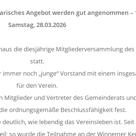
ar­isches Ange­bot wer­den gut angenom­men – 1
Sam­stag, 28.03.2026
haus die diesjährige Mit­gliederver­samm­lung des
statt.
 immer noch „junge“ Vor­stand mit einem ins­ge­sa
für den Vere­in.
Mit­glieder und Vertreter des Gemein­der­ats und s
 die ord­nungs­gemäße Beschlussfähigkeit fest.
 deut­lich, wie lebendig das Vere­insleben ist. Se
teil; so wurde die Teil­nahme an der Win­nemer K