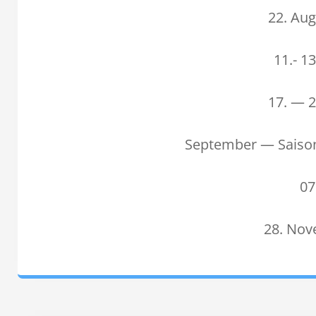
22. Aug
11.- 1
17. — 2
Sep­tem­ber — Saison
07
28. Nov