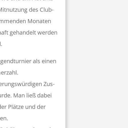
 Mit­nutzung des Club­
kom­menden Monat­en
haft gehan­delt wer­den
.
ugend­turnier als einen
merzahl.
sserungswürdi­gen Zus­
urde. Man ließ dabei
der Plätze und der
en.