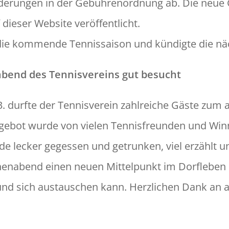
derun­gen in der Gebührenord­nung ab. Die neue
 dieser Web­site veröf­fentlicht.
 die kom­mende Ten­nis­sai­son und kündigte die näc
bend des Ten­nisvere­ins gut besucht
0.3. durfte der Ten­nisvere­in zahlre­iche Gäste zu
bot wurde von vie­len Ten­n­is­fre­un­den und Wi
 leck­er gegessen und getrunk­en, viel erzählt u
n­abend einen neuen Mit­telpunkt im Dor­fleben s
sich aus­tauschen kann. Her­zlichen Dank an a