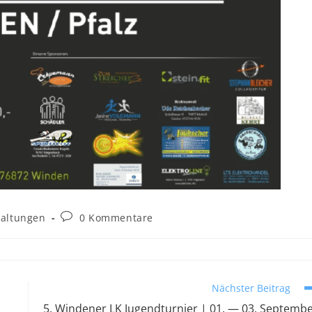
taltungen
0 Kommentare
Nächster Beitrag
5. Windener LK Jugendturnier | 01. — 03. Septemb