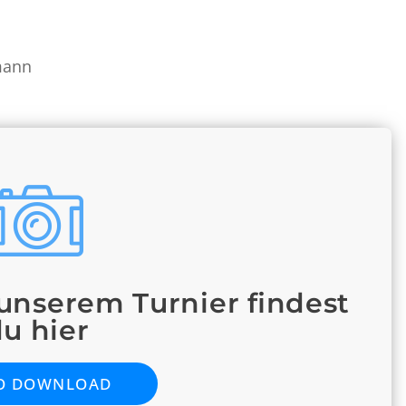
mann
unserem Turnier findest
u hier
O DOWN­LOAD