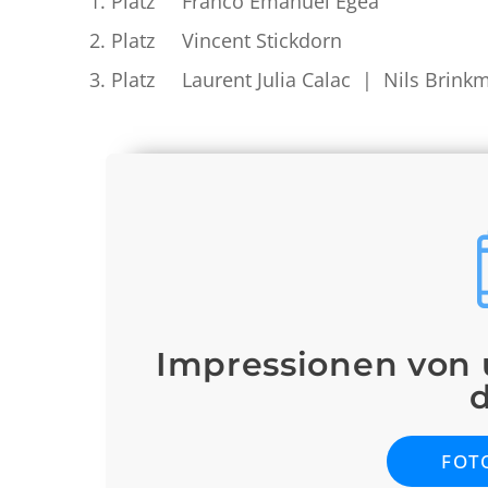
Platz Fran­co Emanuel Egea
Platz Vin­cent Stickdorn
Platz Lau­rent Julia Calac | Nils Brink
Impressionen von 
d
FOT