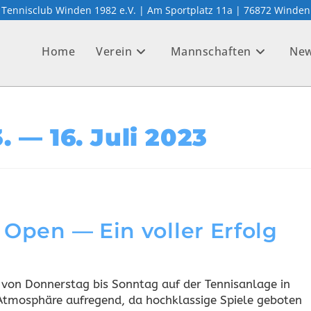
Tennisclub Winden 1982 e.V. | Am Sportplatz 11a | 76872 Winden
Home
Verein
Mannschaften
Ne
. — 16. Juli 2023
 Open — Ein voller Erfolg
 von Donnerstag bis Sonntag auf der Tennisanlage in
Atmosphäre aufregend, da hochklassige Spiele geboten